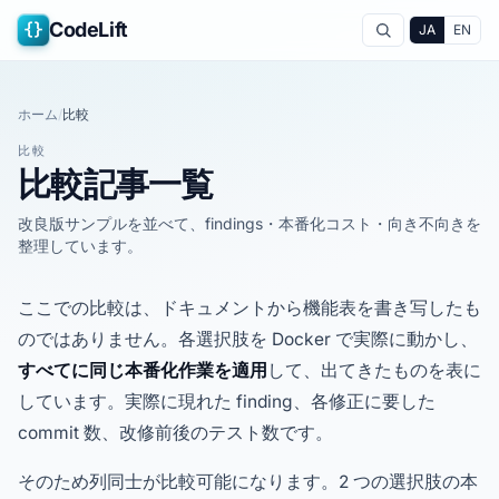
{}
CodeLift
JA
EN
ホーム
/
比較
比較
比較記事一覧
改良版サンプルを並べて、findings・本番化コスト・向き不向きを
整理しています。
ここでの比較は、ドキュメントから機能表を書き写したも
のではありません。各選択肢を Docker で実際に動かし、
すべてに同じ本番化作業を適用
して、出てきたものを表に
しています。実際に現れた finding、各修正に要した
commit 数、改修前後のテスト数です。
そのため列同士が比較可能になります。2 つの選択肢の本